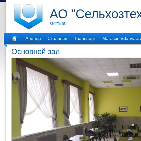
АО "Сельхозте
SHT76.RU
Аренда
Столовая
Транспорт
Магазин «Запчаст
Основной зал