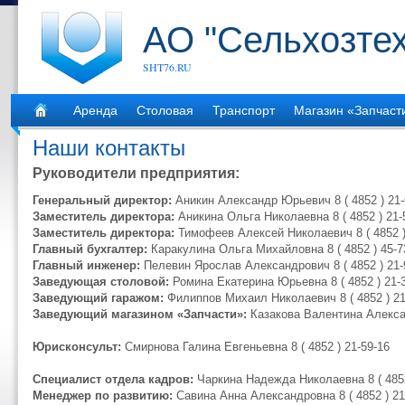
АО "Сельхозте
SHT76.RU
Аренда
Столовая
Транспорт
Магазин «Запчаст
Наши контакты
Руководители предприятия:
Генеральный директор:
Аникин Александр Юрьевич 8 ( 4852 ) 21-
Заместитель директора:
Аникина Ольга Николаевна 8 ( 4852 ) 21-
Заместитель директора:
Тимофеев Алексей Николаевич 8 ( 4852 )
Главный бухгалтер:
Каракулина Ольга Михайловна 8 ( 4852 ) 45-7
Главный инженер:
Пелевин Ярослав Александрович 8 ( 4852 ) 21-
Заведующая столовой:
Ромина Екатерина Юрьевна 8 ( 4852 ) 21-
Заведующий гаражом:
Филиппов Михаил Николаевич 8 ( 4852 ) 21
Заведующий магазином
«Запчасти»:
Казакова Валентина Алексан
Юрисконсульт:
Смирнова Галина Евгеньевна 8 ( 4852 ) 21-59-16
Специалист отдела кадров:
Чаркина Надежда Николаевна 8 ( 4852
Менеджер по развитию:
Савина Анна Александровна 8 ( 4852 ) 21